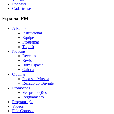
Podcasts
Cadastre-se
Espacial FM
A Rádio
Institucional
Equipe
Programas
Top 10
Notícias
Receitas
Revista
Blitz Espacial
Galeria
Ouvinte
Peça sua Música
Recado do Ouvinte
Promoções
Ver promoções
Regulamento
Programação
Vídeos
Fale Conosco