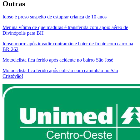
Outras
Idoso é preso suspeito de estuprar criança de 10 anos
Menina vítima de queimaduras é transferida com apoio aéreo de
Divinópolis para BH
Idoso morre após invadir contramão e bater de frente com carro na
BR-262
Motociclista fica ferido após acidente no bairro São José
Motociclista fica ferido após colisão com caminhão no São
Cristóvão!