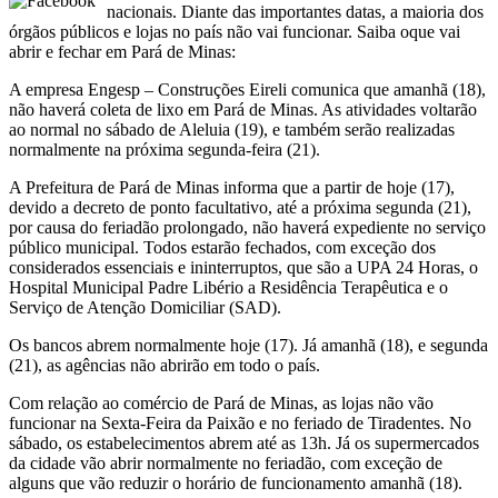
nacionais. Diante das importantes datas, a maioria dos
órgãos públicos e lojas no país não vai funcionar. Saiba oque vai
abrir e fechar em Pará de Minas:
A empresa Engesp – Construções Eireli comunica que amanhã (18),
não haverá coleta de lixo em Pará de Minas. As atividades voltarão
ao normal no sábado de Aleluia (19), e também serão realizadas
normalmente na próxima segunda-feira (21).
A Prefeitura de Pará de Minas informa que a partir de hoje (17),
devido a decreto de ponto facultativo, até a próxima segunda (21),
por causa do feriadão prolongado, não haverá expediente no serviço
público municipal. Todos estarão fechados, com exceção dos
considerados essenciais e ininterruptos, que são a UPA 24 Horas, o
Hospital Municipal Padre Libério a Residência Terapêutica e o
Serviço de Atenção Domiciliar (SAD).
Os bancos abrem normalmente hoje (17). Já amanhã (18), e segunda
(21), as agências não abrirão em todo o país.
Com relação ao comércio de Pará de Minas, as lojas não vão
funcionar na Sexta-Feira da Paixão e no feriado de Tiradentes. No
sábado, os estabelecimentos abrem até as 13h. Já os supermercados
da cidade vão abrir normalmente no feriadão, com exceção de
alguns que vão reduzir o horário de funcionamento amanhã (18).