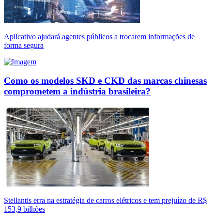
Aplicativo ajudará agentes públicos a trocarem informações de
forma segura
Como os modelos SKD e CKD das marcas chinesas
comprometem a indústria brasileira?
Stellantis erra na estratégia de carros elétricos e tem prejuízo de R$
153,9 bilhões