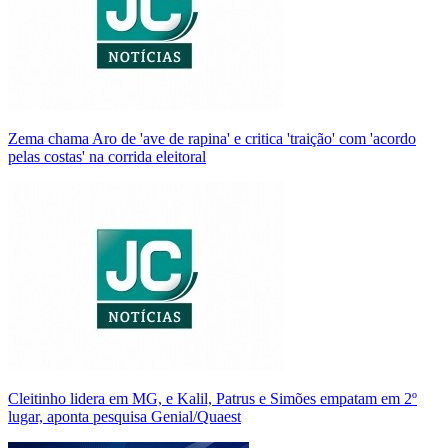
Zema chama Aro de 'ave de rapina' e critica 'traição' com 'acordo
pelas costas' na corrida eleitoral
Cleitinho lidera em MG, e Kalil, Patrus e Simões empatam em 2º
lugar, aponta pesquisa Genial/Quaest