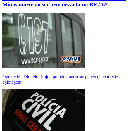
Minas morre ao ser arremessada na BR-262
Operação “Dinheiro Sujo” prende quatro suspeitos de extorsão e
agiotagem