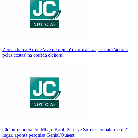
Zema chama Aro de 'ave de rapina' e critica 'traição' com 'acordo
pelas costas' na corrida eleitoral
Cleitinho lidera em MG, e Kalil, Patrus e Simões empatam em 2º
lugar, aponta pesquisa Genial/Quaest