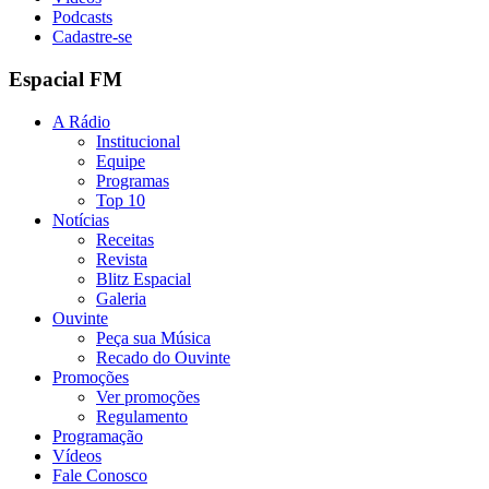
Podcasts
Cadastre-se
Espacial FM
A Rádio
Institucional
Equipe
Programas
Top 10
Notícias
Receitas
Revista
Blitz Espacial
Galeria
Ouvinte
Peça sua Música
Recado do Ouvinte
Promoções
Ver promoções
Regulamento
Programação
Vídeos
Fale Conosco