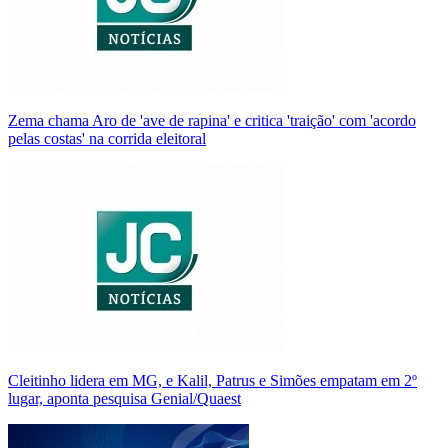
Zema chama Aro de 'ave de rapina' e critica 'traição' com 'acordo
pelas costas' na corrida eleitoral
Cleitinho lidera em MG, e Kalil, Patrus e Simões empatam em 2º
lugar, aponta pesquisa Genial/Quaest