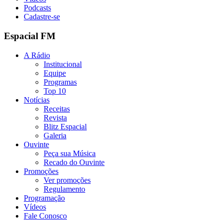
Podcasts
Cadastre-se
Espacial FM
A Rádio
Institucional
Equipe
Programas
Top 10
Notícias
Receitas
Revista
Blitz Espacial
Galeria
Ouvinte
Peça sua Música
Recado do Ouvinte
Promoções
Ver promoções
Regulamento
Programação
Vídeos
Fale Conosco