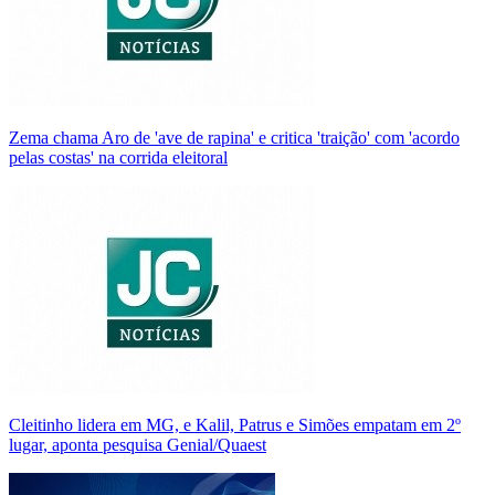
Zema chama Aro de 'ave de rapina' e critica 'traição' com 'acordo
pelas costas' na corrida eleitoral
Cleitinho lidera em MG, e Kalil, Patrus e Simões empatam em 2º
lugar, aponta pesquisa Genial/Quaest