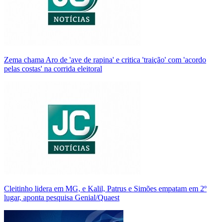
Zema chama Aro de 'ave de rapina' e critica 'traição' com 'acordo
pelas costas' na corrida eleitoral
Cleitinho lidera em MG, e Kalil, Patrus e Simões empatam em 2º
lugar, aponta pesquisa Genial/Quaest