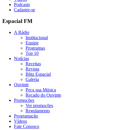
Podcasts
Cadastre-se
Espacial FM
A Rádio
Institucional
Equipe
Programas
Top 10
Notícias
Receitas
Revista
Blitz Espacial
Galeria
Ouvinte
Peça sua Música
Recado do Ouvinte
Promoções
Ver promoções
Regulamento
Programação
Vídeos
Fale Conosco