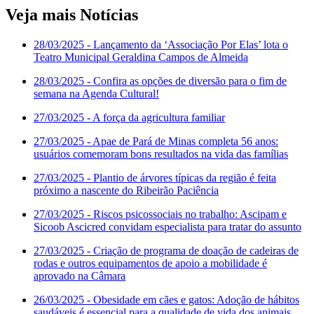
Veja mais Notícias
28/03/2025
- Lançamento da ‘Associação Por Elas’ lota o
Teatro Municipal Geraldina Campos de Almeida
28/03/2025
- Confira as opções de diversão para o fim de
semana na Agenda Cultural!
27/03/2025
- A força da agricultura familiar
27/03/2025
- Apae de Pará de Minas completa 56 anos:
usuários comemoram bons resultados na vida das famílias
27/03/2025
- Plantio de árvores típicas da região é feita
próximo a nascente do Ribeirão Paciência
27/03/2025
- Riscos psicossociais no trabalho: Ascipam e
Sicoob Ascicred convidam especialista para tratar do assunto
27/03/2025
- Criação de programa de doação de cadeiras de
rodas e outros equipamentos de apoio a mobilidade é
aprovado na Câmara
26/03/2025
- Obesidade em cães e gatos: Adoção de hábitos
saudáveis é essencial para a qualidade de vida dos animais