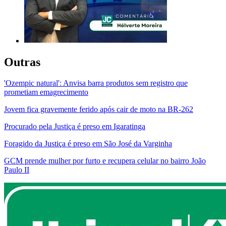
Outras
'Ozempic natural': Anvisa barra produtos sem registro que
prometiam emagrecimento
Jovem fica gravemente ferido após cair de moto na BR-262
Procurado pela Justiça é preso em Igaratinga
Foragido da Justiça é preso em São José da Varginha
GCM prende mulher por furto e recupera celular no bairro João
Paulo II