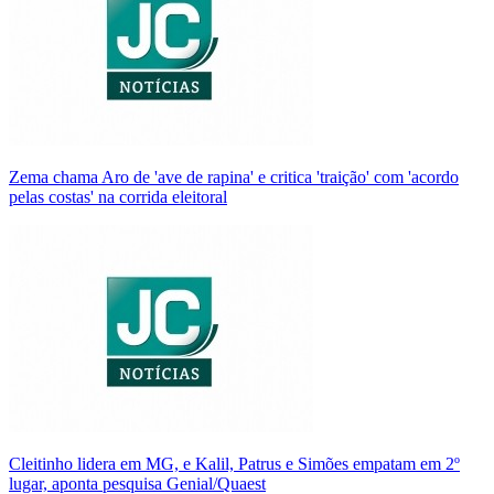
Zema chama Aro de 'ave de rapina' e critica 'traição' com 'acordo
pelas costas' na corrida eleitoral
Cleitinho lidera em MG, e Kalil, Patrus e Simões empatam em 2º
lugar, aponta pesquisa Genial/Quaest