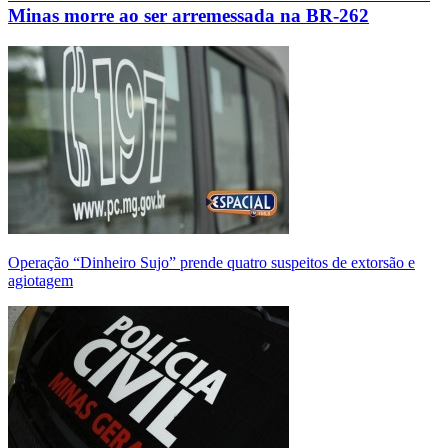
Minas morre ao ser arremessada na BR-262
Operação “Dinheiro Sujo” prende quatro suspeitos de extorsão e
agiotagem