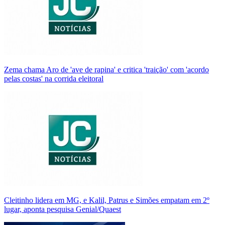
Zema chama Aro de 'ave de rapina' e critica 'traição' com 'acordo
pelas costas' na corrida eleitoral
Cleitinho lidera em MG, e Kalil, Patrus e Simões empatam em 2º
lugar, aponta pesquisa Genial/Quaest