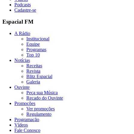
Podcasts
Cadastre-se
Espacial FM
A Rádio
Institucional
Equipe
Programas
Top 10
Notícias
Receitas
Revista
Blitz Espacial
Galeria
Ouvinte
Peça sua Música
Recado do Ouvinte
Promoções
Ver promoções
Regulamento
Programação
Vídeos
Fale Conosco