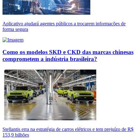
Aplicativo ajudará agentes públicos a trocarem informações de
forma segura
Como os modelos SKD e CKD das marcas chinesas
comprometem a indústria brasileira?
Stellantis erra na estratégia de carros elétricos e tem prejuízo de R$
153,9 bilhões