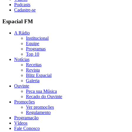
Podcasts
Cadastre-se
Espacial FM
A Rádio
Institucional
Equipe
Programas
Top 10
Notícias
Receitas
Revista
Blitz Espacial
Galeria
Ouvinte
Peça sua Música
Recado do Ouvinte
Promoções
Ver promoções
Regulamento
Programação
Vídeos
Fale Conosco