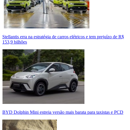
Stellantis erra na estratégia de carros elétricos e tem prejuízo de R$
153,9 bilhões
BYD Dolphin Mini estreia versão mais barata para taxistas e PCD