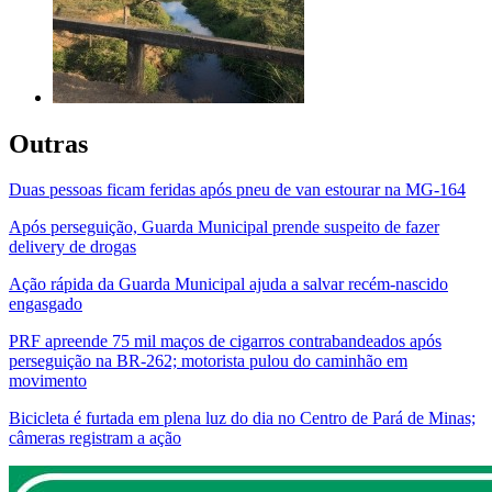
Outras
Duas pessoas ficam feridas após pneu de van estourar na MG-164
Após perseguição, Guarda Municipal prende suspeito de fazer
delivery de drogas
Ação rápida da Guarda Municipal ajuda a salvar recém-nascido
engasgado
PRF apreende 75 mil maços de cigarros contrabandeados após
perseguição na BR-262; motorista pulou do caminhão em
movimento
Bicicleta é furtada em plena luz do dia no Centro de Pará de Minas;
câmeras registram a ação