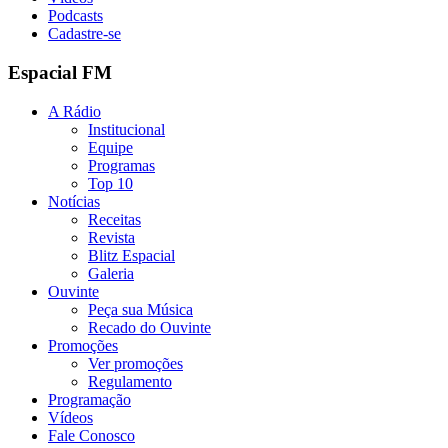
Podcasts
Cadastre-se
Espacial FM
A Rádio
Institucional
Equipe
Programas
Top 10
Notícias
Receitas
Revista
Blitz Espacial
Galeria
Ouvinte
Peça sua Música
Recado do Ouvinte
Promoções
Ver promoções
Regulamento
Programação
Vídeos
Fale Conosco