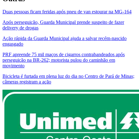
Duas pessoas ficam feridas após pneu de van estourar na MG-164
Após perseguição, Guarda Municipal prende suspeito de fazer
delivery de drogas
Ação rápida da Guarda Municipal ajuda a salvar recém-nascido
engasgado
PRF apreende 75 mil maços de cigarros contrabandeados após
perseguição na BR-262; motorista pulou do caminhão em
movimento
Bicicleta é furtada em plena luz do dia no Centro de Pará de Minas;
câmeras registram a ação