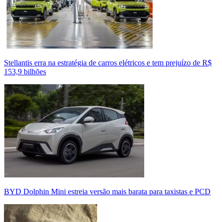
Stellantis erra na estratégia de carros elétricos e tem prejuízo de R$
153,9 bilhões
BYD Dolphin Mini estreia versão mais barata para taxistas e PCD