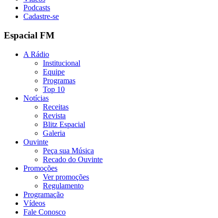
Podcasts
Cadastre-se
Espacial FM
A Rádio
Institucional
Equipe
Programas
Top 10
Notícias
Receitas
Revista
Blitz Espacial
Galeria
Ouvinte
Peça sua Música
Recado do Ouvinte
Promoções
Ver promoções
Regulamento
Programação
Vídeos
Fale Conosco