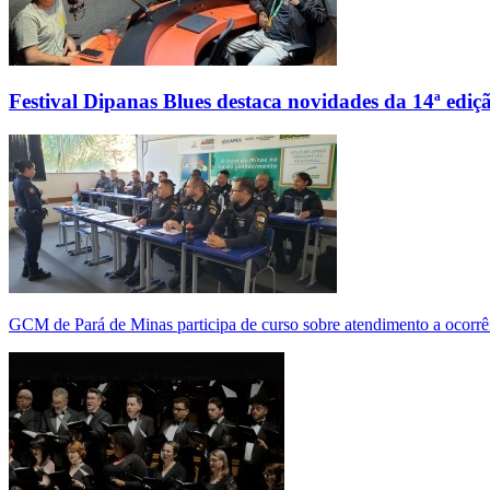
Festival Dipanas Blues destaca novidades da 14ª ediç
GCM de Pará de Minas participa de curso sobre atendimento a ocorrê