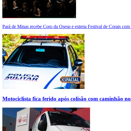
Pará de Minas recebe Coro da Osesp e estreia Festival de Corais com
Motociclista fica ferido após colisão com caminhão n