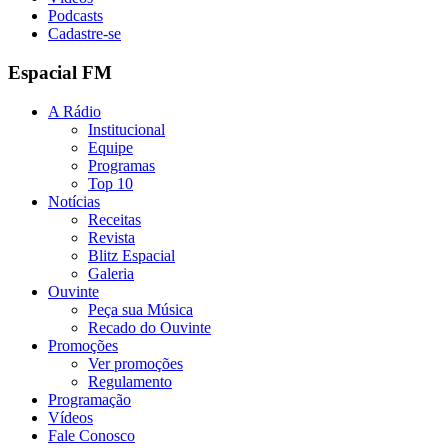
Podcasts
Cadastre-se
Espacial FM
A Rádio
Institucional
Equipe
Programas
Top 10
Notícias
Receitas
Revista
Blitz Espacial
Galeria
Ouvinte
Peça sua Música
Recado do Ouvinte
Promoções
Ver promoções
Regulamento
Programação
Vídeos
Fale Conosco