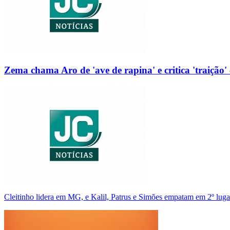
Zema chama Aro de 'ave de rapina' e critica 'traição' 
Cleitinho lidera em MG, e Kalil, Patrus e Simões empatam em 2º luga