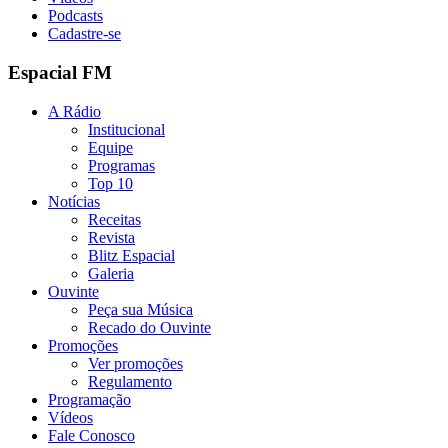
Podcasts
Cadastre-se
Espacial FM
A Rádio
Institucional
Equipe
Programas
Top 10
Notícias
Receitas
Revista
Blitz Espacial
Galeria
Ouvinte
Peça sua Música
Recado do Ouvinte
Promoções
Ver promoções
Regulamento
Programação
Vídeos
Fale Conosco