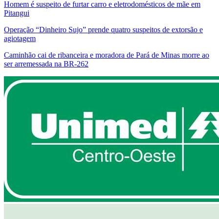
Homem é suspeito de furtar carro e eletrodomésticos de mãe em
Pitangui
Operação “Dinheiro Sujo” prende quatro suspeitos de extorsão e
agiotagem
Caminhão cai de ribanceira e moradora de Pará de Minas morre ao
ser arremessada na BR-262