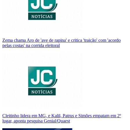
Zema chama Aro de 'ave de rapina' e critica 'traição' com 'acordo
pelas costas' na corrida eleitoral
Cleitinho lidera em MG, e Kalil, Patrus e Simões empatam em 2º
lugar, aponta pesquisa Genial/Quaest