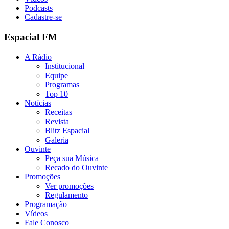
Podcasts
Cadastre-se
Espacial FM
A Rádio
Institucional
Equipe
Programas
Top 10
Notícias
Receitas
Revista
Blitz Espacial
Galeria
Ouvinte
Peça sua Música
Recado do Ouvinte
Promoções
Ver promoções
Regulamento
Programação
Vídeos
Fale Conosco