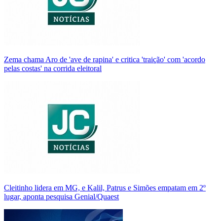
Zema chama Aro de 'ave de rapina' e critica 'traição' com 'acordo
pelas costas' na corrida eleitoral
Cleitinho lidera em MG, e Kalil, Patrus e Simões empatam em 2º
lugar, aponta pesquisa Genial/Quaest