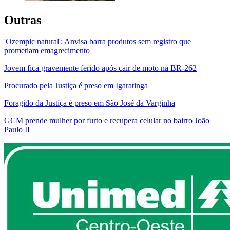
Outras
'Ozempic natural': Anvisa barra produtos sem registro que
prometiam emagrecimento
Jovem fica gravemente ferido após cair de moto na BR-262
Procurado pela Justiça é preso em Igaratinga
Foragido da Justiça é preso em São José da Varginha
GCM prende mulher por furto e recupera celular no bairro João
Paulo II