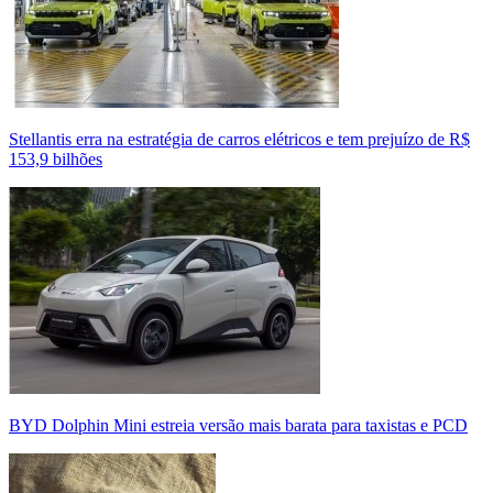
Stellantis erra na estratégia de carros elétricos e tem prejuízo de R$
153,9 bilhões
BYD Dolphin Mini estreia versão mais barata para taxistas e PCD