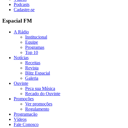
Podcasts
Cadastre-se
Espacial FM
A Rádio
Institucional
Equipe
Programas
Top 10
Notícias
Receitas
Revista
Blitz Espacial
Galeria
Ouvinte
Peça sua Música
Recado do Ouvinte
Promoções
Ver promoções
Regulamento
Programação
Vídeos
Fale Conosco