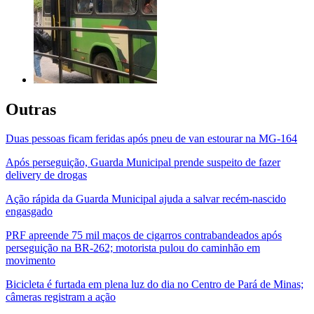
Outras
Duas pessoas ficam feridas após pneu de van estourar na MG-164
Após perseguição, Guarda Municipal prende suspeito de fazer
delivery de drogas
Ação rápida da Guarda Municipal ajuda a salvar recém-nascido
engasgado
PRF apreende 75 mil maços de cigarros contrabandeados após
perseguição na BR-262; motorista pulou do caminhão em
movimento
Bicicleta é furtada em plena luz do dia no Centro de Pará de Minas;
câmeras registram a ação