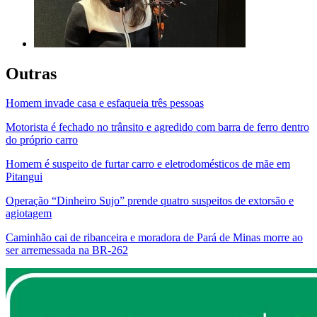
Outras
Homem invade casa e esfaqueia três pessoas
Motorista é fechado no trânsito e agredido com barra de ferro dentro
do próprio carro
Homem é suspeito de furtar carro e eletrodomésticos de mãe em
Pitangui
Operação “Dinheiro Sujo” prende quatro suspeitos de extorsão e
agiotagem
Caminhão cai de ribanceira e moradora de Pará de Minas morre ao
ser arremessada na BR-262