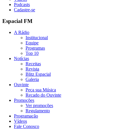
Podcasts
Cadastre-se
Espacial FM
A Rádio
Institucional
Equipe
Programas
Top 10
Notícias
Receitas
Revista
Blitz Espacial
Galeria
Ouvinte
Peça sua Música
Recado do Ouvinte
Promoções
Ver promoções
Regulamento
Programação
Vídeos
Fale Conosco