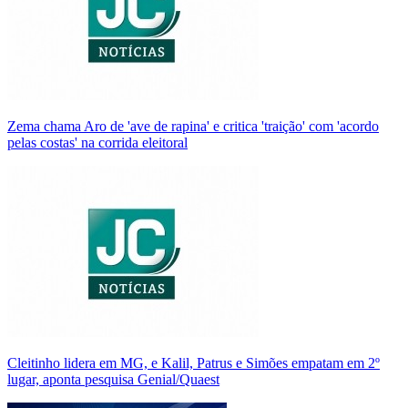
Zema chama Aro de 'ave de rapina' e critica 'traição' com 'acordo
pelas costas' na corrida eleitoral
Cleitinho lidera em MG, e Kalil, Patrus e Simões empatam em 2º
lugar, aponta pesquisa Genial/Quaest