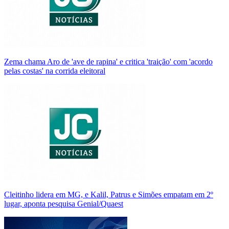
Zema chama Aro de 'ave de rapina' e critica 'traição' com 'acordo
pelas costas' na corrida eleitoral
Cleitinho lidera em MG, e Kalil, Patrus e Simões empatam em 2º
lugar, aponta pesquisa Genial/Quaest