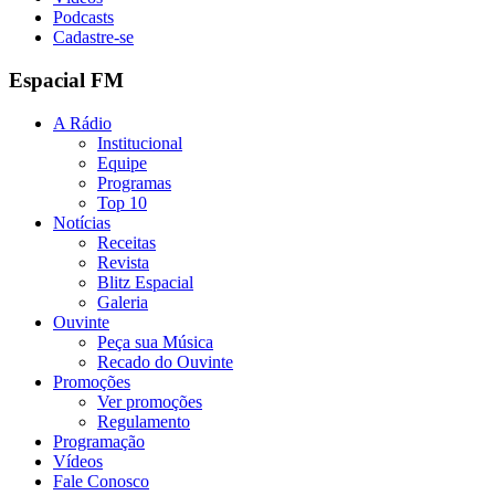
Podcasts
Cadastre-se
Espacial FM
A Rádio
Institucional
Equipe
Programas
Top 10
Notícias
Receitas
Revista
Blitz Espacial
Galeria
Ouvinte
Peça sua Música
Recado do Ouvinte
Promoções
Ver promoções
Regulamento
Programação
Vídeos
Fale Conosco