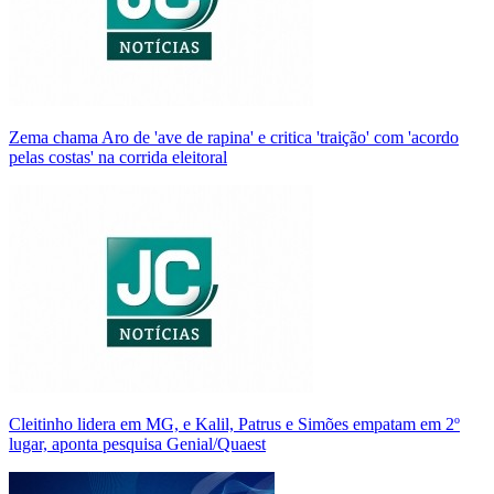
Zema chama Aro de 'ave de rapina' e critica 'traição' com 'acordo
pelas costas' na corrida eleitoral
Cleitinho lidera em MG, e Kalil, Patrus e Simões empatam em 2º
lugar, aponta pesquisa Genial/Quaest