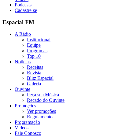
Podcasts
Cadastre-se
Espacial FM
A Rádio
Institucional
Equipe
Programas
Top 10
Notícias
Receitas
Revista
Blitz Espacial
Galeria
Ouvinte
Peça sua Música
Recado do Ouvinte
Promoções
Ver promoções
Regulamento
Programação
Vídeos
Fale Conosco