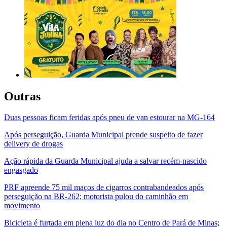
Outras
Duas pessoas ficam feridas após pneu de van estourar na MG-164
Após perseguição, Guarda Municipal prende suspeito de fazer
delivery de drogas
Ação rápida da Guarda Municipal ajuda a salvar recém-nascido
engasgado
PRF apreende 75 mil maços de cigarros contrabandeados após
perseguição na BR-262; motorista pulou do caminhão em
movimento
Bicicleta é furtada em plena luz do dia no Centro de Pará de Minas;