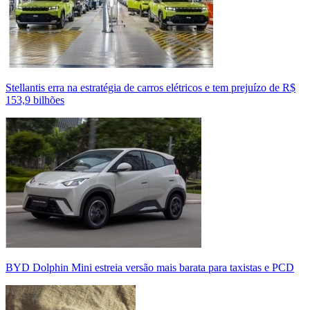
Stellantis erra na estratégia de carros elétricos e tem prejuízo de R$
153,9 bilhões
BYD Dolphin Mini estreia versão mais barata para taxistas e PCD