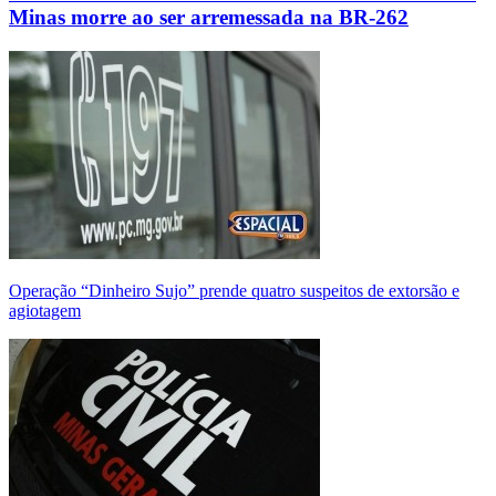
Minas morre ao ser arremessada na BR-262
Operação “Dinheiro Sujo” prende quatro suspeitos de extorsão e
agiotagem