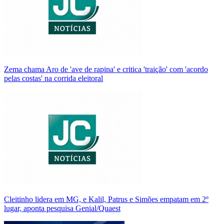
Zema chama Aro de 'ave de rapina' e critica 'traição' com 'acordo
pelas costas' na corrida eleitoral
Cleitinho lidera em MG, e Kalil, Patrus e Simões empatam em 2º
lugar, aponta pesquisa Genial/Quaest