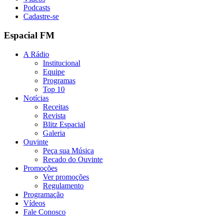
Podcasts
Cadastre-se
Espacial FM
A Rádio
Institucional
Equipe
Programas
Top 10
Notícias
Receitas
Revista
Blitz Espacial
Galeria
Ouvinte
Peça sua Música
Recado do Ouvinte
Promoções
Ver promoções
Regulamento
Programação
Vídeos
Fale Conosco