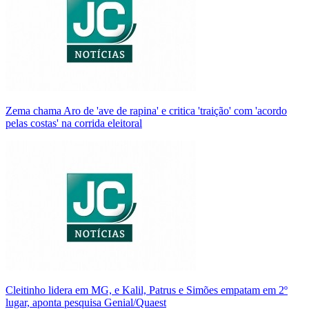
Zema chama Aro de 'ave de rapina' e critica 'traição' com 'acordo
pelas costas' na corrida eleitoral
Cleitinho lidera em MG, e Kalil, Patrus e Simões empatam em 2º
lugar, aponta pesquisa Genial/Quaest