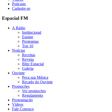
Podcasts
Cadastre-se
Espacial FM
A Rádio
Institucional
Equipe
Programas
Top 10
Notícias
Receitas
Revista
Blitz Espacial
Galeria
Ouvinte
Peça sua Música
Recado do Ouvinte
Promoções
Ver promoções
Regulamento
Programação
Vídeos
Fale Conosco