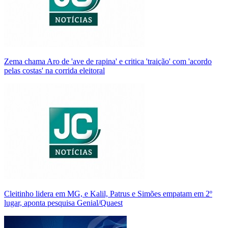
Zema chama Aro de 'ave de rapina' e critica 'traição' com 'acordo
pelas costas' na corrida eleitoral
Cleitinho lidera em MG, e Kalil, Patrus e Simões empatam em 2º
lugar, aponta pesquisa Genial/Quaest