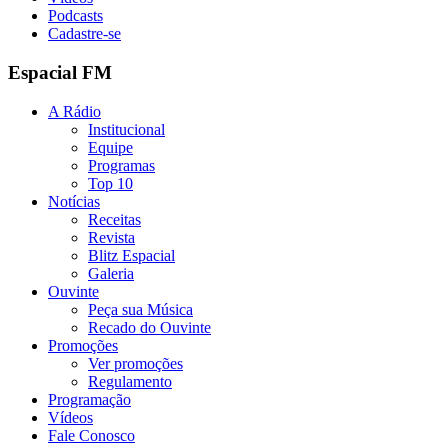
Podcasts
Cadastre-se
Espacial FM
A Rádio
Institucional
Equipe
Programas
Top 10
Notícias
Receitas
Revista
Blitz Espacial
Galeria
Ouvinte
Peça sua Música
Recado do Ouvinte
Promoções
Ver promoções
Regulamento
Programação
Vídeos
Fale Conosco