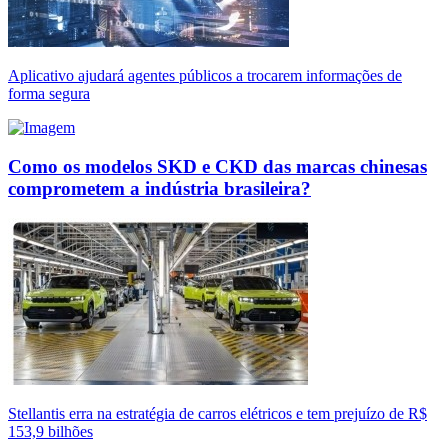
Aplicativo ajudará agentes públicos a trocarem informações de
forma segura
Como os modelos SKD e CKD das marcas chinesas
comprometem a indústria brasileira?
Stellantis erra na estratégia de carros elétricos e tem prejuízo de R$
153,9 bilhões