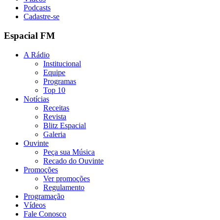
Podcasts
Cadastre-se
Espacial FM
A Rádio
Institucional
Equipe
Programas
Top 10
Notícias
Receitas
Revista
Blitz Espacial
Galeria
Ouvinte
Peça sua Música
Recado do Ouvinte
Promoções
Ver promoções
Regulamento
Programação
Vídeos
Fale Conosco