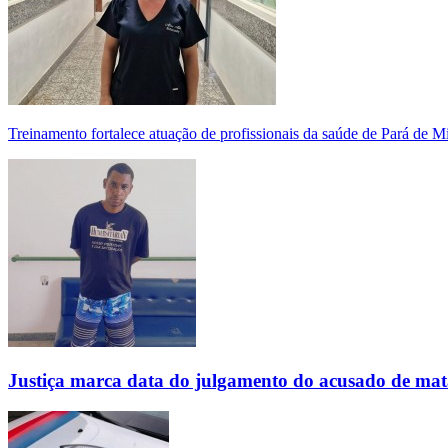
Treinamento fortalece atuação de profissionais da saúde de Pará de 
Justiça marca data do julgamento do acusado de mat