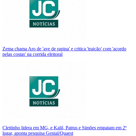
Zema chama Aro de 'ave de rapina' e critica 'traição' com 'acordo
pelas costas' na corrida eleitoral
Cleitinho lidera em MG, e Kalil, Patrus e Simões empatam em 2º
lugar, aponta pesquisa Genial/Quaest