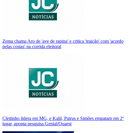
Zema chama Aro de 'ave de rapina' e critica 'traição' com 'acordo
pelas costas' na corrida eleitoral
Cleitinho lidera em MG, e Kalil, Patrus e Simões empatam em 2º
lugar, aponta pesquisa Genial/Quaest