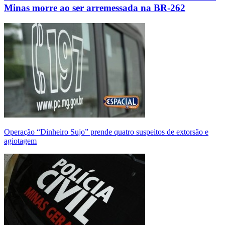
Minas morre ao ser arremessada na BR-262
Operação “Dinheiro Sujo” prende quatro suspeitos de extorsão e
agiotagem