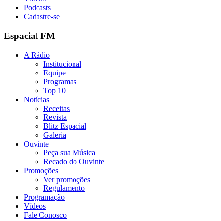
Podcasts
Cadastre-se
Espacial FM
A Rádio
Institucional
Equipe
Programas
Top 10
Notícias
Receitas
Revista
Blitz Espacial
Galeria
Ouvinte
Peça sua Música
Recado do Ouvinte
Promoções
Ver promoções
Regulamento
Programação
Vídeos
Fale Conosco