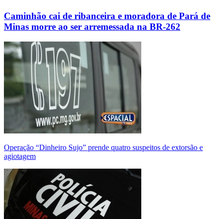
Caminhão cai de ribanceira e moradora de Pará de
Minas morre ao ser arremessada na BR-262
Operação “Dinheiro Sujo” prende quatro suspeitos de extorsão e
agiotagem