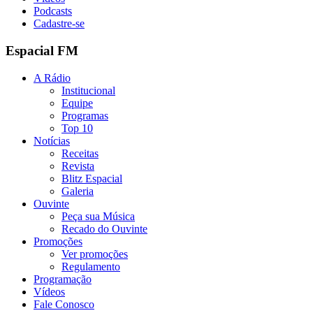
Podcasts
Cadastre-se
Espacial FM
A Rádio
Institucional
Equipe
Programas
Top 10
Notícias
Receitas
Revista
Blitz Espacial
Galeria
Ouvinte
Peça sua Música
Recado do Ouvinte
Promoções
Ver promoções
Regulamento
Programação
Vídeos
Fale Conosco