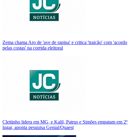
Zema chama Aro de 'ave de rapina' e critica 'traição' com 'acordo
pelas costas' na corrida eleitoral
Cleitinho lidera em MG, e Kalil, Patrus e Simões empatam em 2º
lugar, aponta pesquisa Genial/Quaest