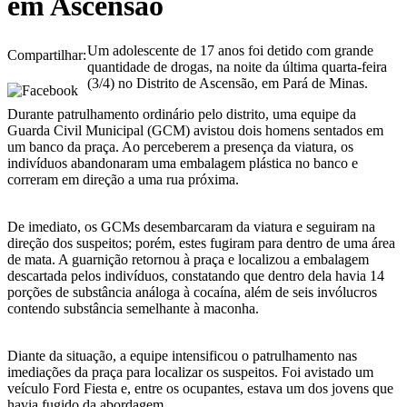
em Ascensão
Um adolescente de 17 anos foi detido com grande
Compartilhar:
quantidade de drogas, na noite da última quarta-feira
(3/4) no Distrito de Ascensão, em Pará de Minas.
Durante patrulhamento ordinário pelo distrito, uma equipe da
Guarda Civil Municipal (GCM) avistou dois homens sentados em
um banco da praça. Ao perceberem a presença da viatura, os
indivíduos abandonaram uma embalagem plástica no banco e
correram em direção a uma rua próxima.
De imediato, os GCMs desembarcaram da viatura e seguiram na
direção dos suspeitos; porém, estes fugiram para dentro de uma área
de mata. A guarnição retornou à praça e localizou a embalagem
descartada pelos indivíduos, constatando que dentro dela havia 14
porções de substância análoga à cocaína, além de seis invólucros
contendo substância semelhante à maconha.
Diante da situação, a equipe intensificou o patrulhamento nas
imediações da praça para localizar os suspeitos. Foi avistado um
veículo Ford Fiesta e, entre os ocupantes, estava um dos jovens que
havia fugido da abordagem.