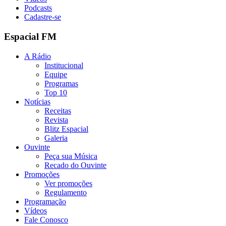
Podcasts
Cadastre-se
Espacial FM
A Rádio
Institucional
Equipe
Programas
Top 10
Notícias
Receitas
Revista
Blitz Espacial
Galeria
Ouvinte
Peça sua Música
Recado do Ouvinte
Promoções
Ver promoções
Regulamento
Programação
Vídeos
Fale Conosco