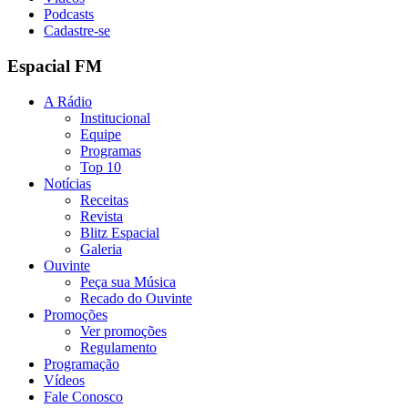
Podcasts
Cadastre-se
Espacial FM
A Rádio
Institucional
Equipe
Programas
Top 10
Notícias
Receitas
Revista
Blitz Espacial
Galeria
Ouvinte
Peça sua Música
Recado do Ouvinte
Promoções
Ver promoções
Regulamento
Programação
Vídeos
Fale Conosco