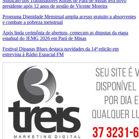
Sindicato dos Trabalhadores Rurais de Pará de Minas terá novo
presidente após 12 anos de gestão de Vicente Moreira
Programa Dignidade Menstrual amplia acesso gratuito a absorventes
e combate a pobreza menstrual
Após linda cerimônia de abertura, começam as disputas da etapa
estadual do JEMG 2026 em Pará de Minas
Festival Dipanas Blues destaca novidades da 14ª edição em
entrevista à Rádio Espacial FM