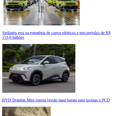
Stellantis erra na estratégia de carros elétricos e tem prejuízo de R$
153,9 bilhões
BYD Dolphin Mini estreia versão mais barata para taxistas e PCD