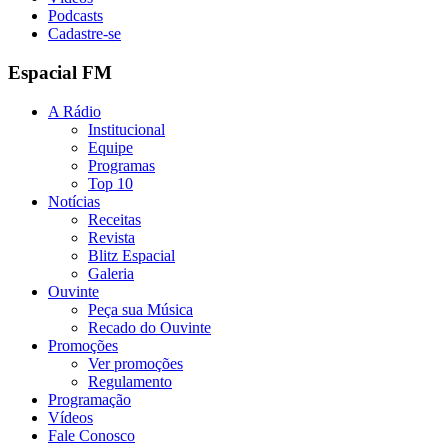
Podcasts
Cadastre-se
Espacial FM
A Rádio
Institucional
Equipe
Programas
Top 10
Notícias
Receitas
Revista
Blitz Espacial
Galeria
Ouvinte
Peça sua Música
Recado do Ouvinte
Promoções
Ver promoções
Regulamento
Programação
Vídeos
Fale Conosco