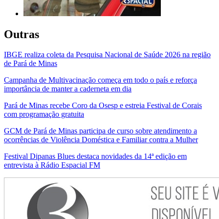
Outras
IBGE realiza coleta da Pesquisa Nacional de Saúde 2026 na região
de Pará de Minas
Campanha de Multivacinação começa em todo o país e reforça
importância de manter a caderneta em dia
Pará de Minas recebe Coro da Osesp e estreia Festival de Corais
com programação gratuita
GCM de Pará de Minas participa de curso sobre atendimento a
ocorrências de Violência Doméstica e Familiar contra a Mulher
Festival Dipanas Blues destaca novidades da 14ª edição em
entrevista à Rádio Espacial FM