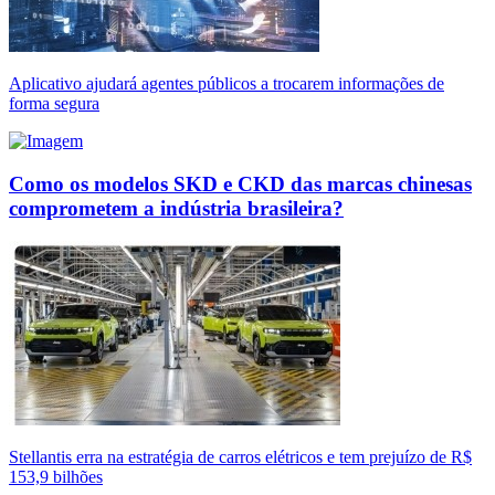
Aplicativo ajudará agentes públicos a trocarem informações de
forma segura
Como os modelos SKD e CKD das marcas chinesas
comprometem a indústria brasileira?
Stellantis erra na estratégia de carros elétricos e tem prejuízo de R$
153,9 bilhões