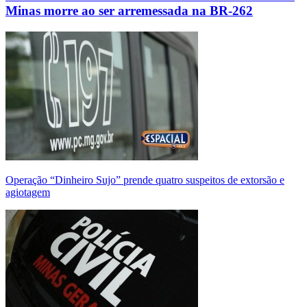
Minas morre ao ser arremessada na BR-262
Operação “Dinheiro Sujo” prende quatro suspeitos de extorsão e
agiotagem