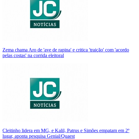
Zema chama Aro de 'ave de rapina' e critica 'traição' com 'acordo
pelas costas' na corrida eleitoral
Cleitinho lidera em MG, e Kalil, Patrus e Simões empatam em 2º
lugar, aponta pesquisa Genial/Quaest