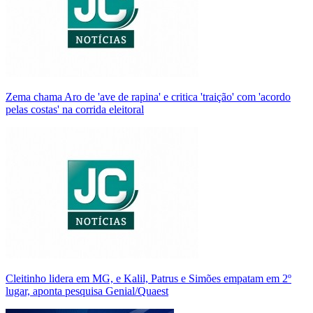
Zema chama Aro de 'ave de rapina' e critica 'traição' com 'acordo
pelas costas' na corrida eleitoral
Cleitinho lidera em MG, e Kalil, Patrus e Simões empatam em 2º
lugar, aponta pesquisa Genial/Quaest