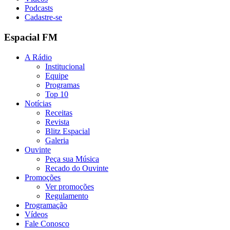
Podcasts
Cadastre-se
Espacial FM
A Rádio
Institucional
Equipe
Programas
Top 10
Notícias
Receitas
Revista
Blitz Espacial
Galeria
Ouvinte
Peça sua Música
Recado do Ouvinte
Promoções
Ver promoções
Regulamento
Programação
Vídeos
Fale Conosco