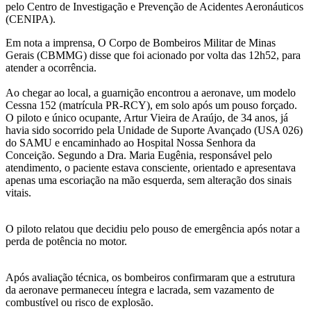
pelo Centro de Investigação e Prevenção de Acidentes Aeronáuticos
(CENIPA).
Em nota a imprensa, O Corpo de Bombeiros Militar de Minas
Gerais (CBMMG) disse que foi acionado por volta das 12h52, para
atender a ocorrência.
Ao chegar ao local, a guarnição encontrou a aeronave, um modelo
Cessna 152 (matrícula PR-RCY), em solo após um pouso forçado.
O piloto e único ocupante, Artur Vieira de Araújo, de 34 anos, já
havia sido socorrido pela Unidade de Suporte Avançado (USA 026)
do SAMU e encaminhado ao Hospital Nossa Senhora da
Conceição. Segundo a Dra. Maria Eugênia, responsável pelo
atendimento, o paciente estava consciente, orientado e apresentava
apenas uma escoriação na mão esquerda, sem alteração dos sinais
vitais.
O piloto relatou que decidiu pelo pouso de emergência após notar a
perda de potência no motor.
Após avaliação técnica, os bombeiros confirmaram que a estrutura
da aeronave permaneceu íntegra e lacrada, sem vazamento de
combustível ou risco de explosão.