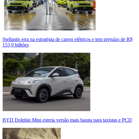
Stellantis erra na estratégia de carros elétricos e tem prejuízo de R$
153,9 bilhões
BYD Dolphin Mini estreia versão mais barata para taxistas e PCD