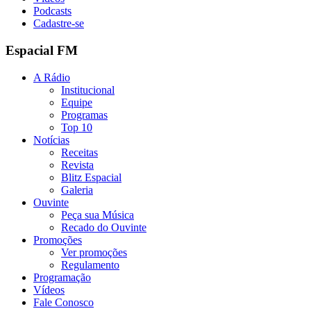
Podcasts
Cadastre-se
Espacial FM
A Rádio
Institucional
Equipe
Programas
Top 10
Notícias
Receitas
Revista
Blitz Espacial
Galeria
Ouvinte
Peça sua Música
Recado do Ouvinte
Promoções
Ver promoções
Regulamento
Programação
Vídeos
Fale Conosco