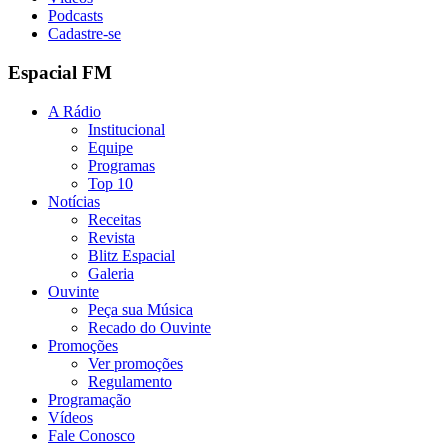
Podcasts
Cadastre-se
Espacial FM
A Rádio
Institucional
Equipe
Programas
Top 10
Notícias
Receitas
Revista
Blitz Espacial
Galeria
Ouvinte
Peça sua Música
Recado do Ouvinte
Promoções
Ver promoções
Regulamento
Programação
Vídeos
Fale Conosco