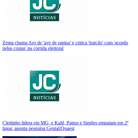
Zema chama Aro de 'ave de rapina' e critica 'traição' com 'acordo
pelas costas' na corrida eleitoral
Cleitinho lidera em MG, e Kalil, Patrus e Simões empatam em 2º
lugar, aponta pesquisa Genial/Quaest