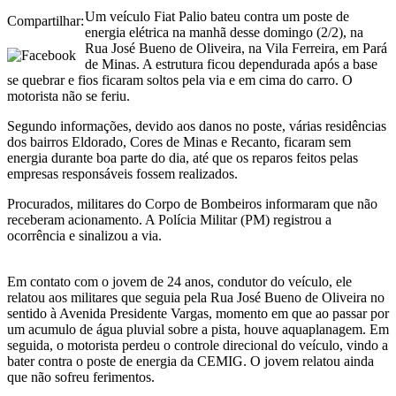
Um veículo Fiat Palio bateu contra um poste de
Compartilhar:
energia elétrica na manhã desse domingo (2/2), na
Rua José Bueno de Oliveira, na Vila Ferreira, em Pará
de Minas. A estrutura ficou dependurada após a base
se quebrar e fios ficaram soltos pela via e em cima do carro. O
motorista não se feriu.
Segundo informações, devido aos danos no poste, várias residências
dos bairros Eldorado, Cores de Minas e Recanto, ficaram sem
energia durante boa parte do dia, até que os reparos feitos pelas
empresas responsáveis fossem realizados.
Procurados, militares do Corpo de Bombeiros informaram que não
receberam acionamento. A Polícia Militar (PM) registrou a
ocorrência e sinalizou a via.
Em contato com o jovem de 24 anos, condutor do veículo, ele
relatou aos militares que seguia pela Rua José Bueno de Oliveira no
sentido à Avenida Presidente Vargas, momento em que ao passar por
um acumulo de água pluvial sobre a pista, houve aquaplanagem. Em
seguida, o motorista perdeu o controle direcional do veículo, vindo a
bater contra o poste de energia da CEMIG. O jovem relatou ainda
que não sofreu ferimentos.