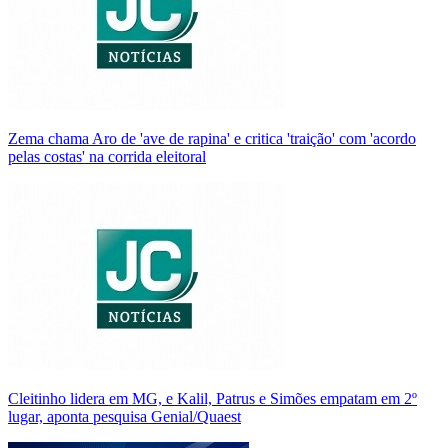
Zema chama Aro de 'ave de rapina' e critica 'traição' com 'acordo
pelas costas' na corrida eleitoral
Cleitinho lidera em MG, e Kalil, Patrus e Simões empatam em 2º
lugar, aponta pesquisa Genial/Quaest