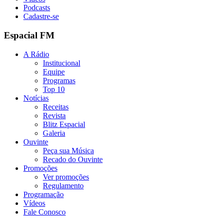
Podcasts
Cadastre-se
Espacial FM
A Rádio
Institucional
Equipe
Programas
Top 10
Notícias
Receitas
Revista
Blitz Espacial
Galeria
Ouvinte
Peça sua Música
Recado do Ouvinte
Promoções
Ver promoções
Regulamento
Programação
Vídeos
Fale Conosco