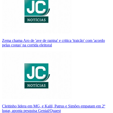
Zema chama Aro de 'ave de rapina' e critica 'traição' com 'acordo
pelas costas' na corrida eleitoral
Cleitinho lidera em MG, e Kalil, Patrus e Simões empatam em 2º
lugar, aponta pesquisa Genial/Quaest