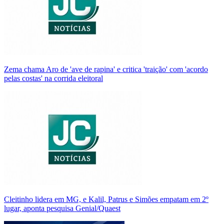
Zema chama Aro de 'ave de rapina' e critica 'traição' com 'acordo
pelas costas' na corrida eleitoral
Cleitinho lidera em MG, e Kalil, Patrus e Simões empatam em 2º
lugar, aponta pesquisa Genial/Quaest