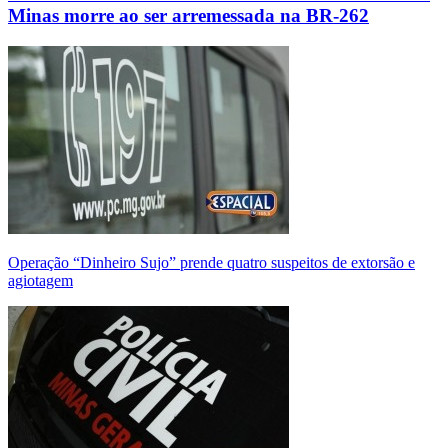
Minas morre ao ser arremessada na BR-262
Operação “Dinheiro Sujo” prende quatro suspeitos de extorsão e
agiotagem