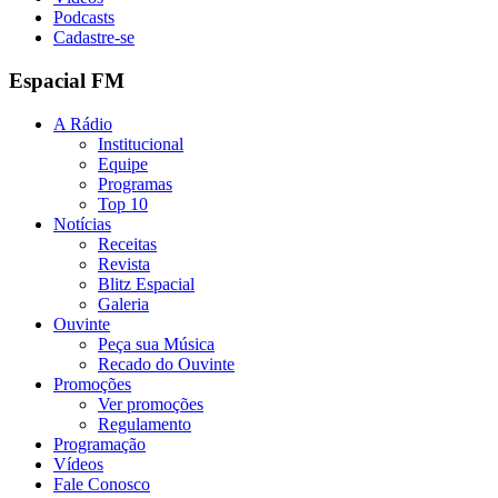
Podcasts
Cadastre-se
Espacial FM
A Rádio
Institucional
Equipe
Programas
Top 10
Notícias
Receitas
Revista
Blitz Espacial
Galeria
Ouvinte
Peça sua Música
Recado do Ouvinte
Promoções
Ver promoções
Regulamento
Programação
Vídeos
Fale Conosco