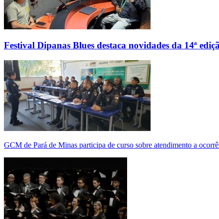
Festival Dipanas Blues destaca novidades da 14ª ediç
GCM de Pará de Minas participa de curso sobre atendimento a ocorrê