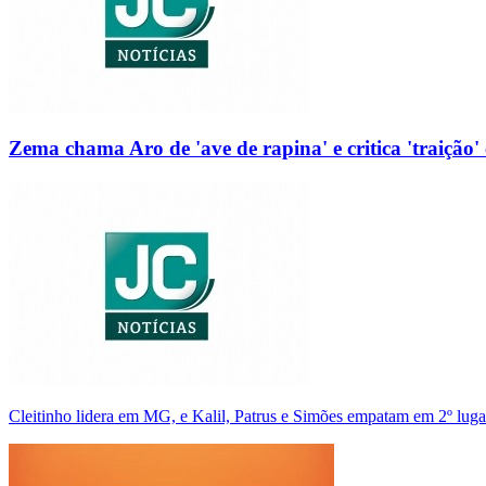
Zema chama Aro de 'ave de rapina' e critica 'traição' 
Cleitinho lidera em MG, e Kalil, Patrus e Simões empatam em 2º luga