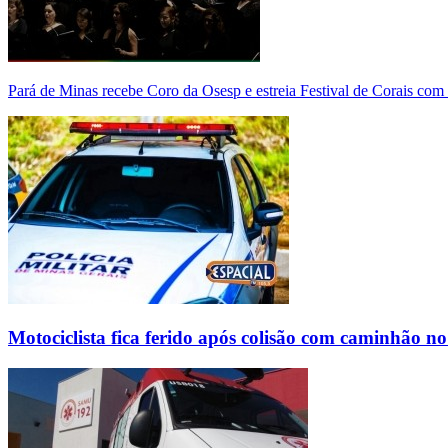
Pará de Minas recebe Coro da Osesp e estreia Festival de Corais com
Motociclista fica ferido após colisão com caminhão n