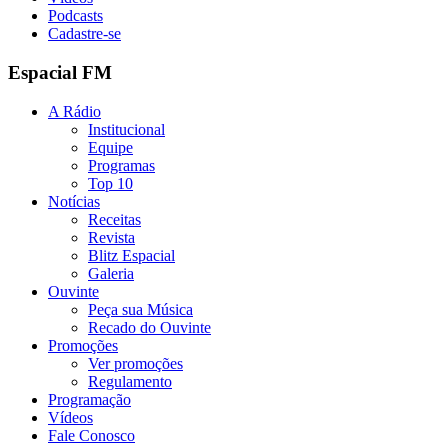
Podcasts
Cadastre-se
Espacial FM
A Rádio
Institucional
Equipe
Programas
Top 10
Notícias
Receitas
Revista
Blitz Espacial
Galeria
Ouvinte
Peça sua Música
Recado do Ouvinte
Promoções
Ver promoções
Regulamento
Programação
Vídeos
Fale Conosco