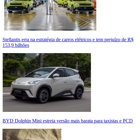
Stellantis erra na estratégia de carros elétricos e tem prejuízo de R$
153,9 bilhões
BYD Dolphin Mini estreia versão mais barata para taxistas e PCD