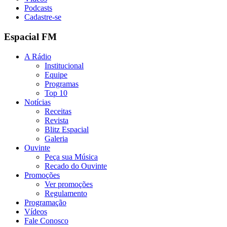
Podcasts
Cadastre-se
Espacial FM
A Rádio
Institucional
Equipe
Programas
Top 10
Notícias
Receitas
Revista
Blitz Espacial
Galeria
Ouvinte
Peça sua Música
Recado do Ouvinte
Promoções
Ver promoções
Regulamento
Programação
Vídeos
Fale Conosco