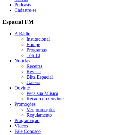
Podcasts
Cadastre-se
Espacial FM
A Rádio
Institucional
Equipe
Programas
Top 10
Notícias
Receitas
Revista
Blitz Espacial
Galeria
Ouvinte
Peça sua Música
Recado do Ouvinte
Promoções
Ver promoções
Regulamento
Programação
Vídeos
Fale Conosco