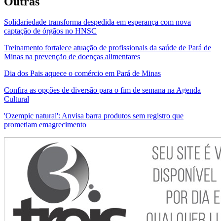
Outras
Solidariedade transforma despedida em esperança com nova
captação de órgãos no HNSC
Treinamento fortalece atuação de profissionais da saúde de Pará de
Minas na prevenção de doenças alimentares
Dia dos Pais aquece o comércio em Pará de Minas
Confira as opções de diversão para o fim de semana na Agenda
Cultural
'Ozempic natural': Anvisa barra produtos sem registro que
prometiam emagrecimento