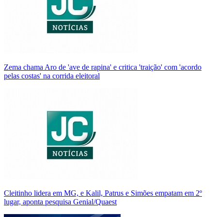
Zema chama Aro de 'ave de rapina' e critica 'traição' com 'acordo
pelas costas' na corrida eleitoral
Cleitinho lidera em MG, e Kalil, Patrus e Simões empatam em 2º
lugar, aponta pesquisa Genial/Quaest