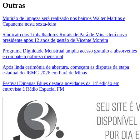
Outras
Mutirão de limpeza será realizado nos bairros Walter Martins e
Capanema nesta sexta-feira
Sindicato dos Trabalhadores Rurais de Pará de Minas terá novo
presidente após 12 anos de gestão de Vicente Moreira
Programa Dignidade Menstrual amplia acesso gratuito a absorventes
e combate a pobreza menstrual
Após linda cerimônia de abertura, começam as disputas da etapa
estadual do JEMG 2026 em Pará de Minas
Festival Dipanas Blues destaca novidades da 14ª edição em
entrevista à Rádio Espacial FM