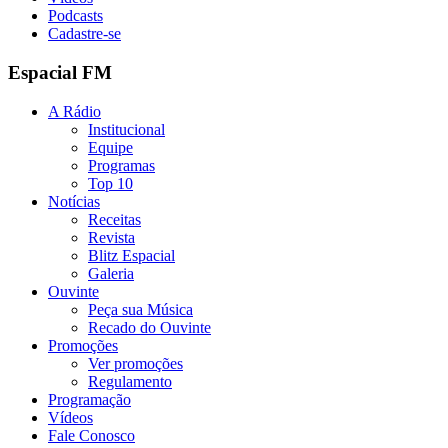
Podcasts
Cadastre-se
Espacial FM
A Rádio
Institucional
Equipe
Programas
Top 10
Notícias
Receitas
Revista
Blitz Espacial
Galeria
Ouvinte
Peça sua Música
Recado do Ouvinte
Promoções
Ver promoções
Regulamento
Programação
Vídeos
Fale Conosco