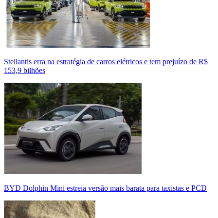
Stellantis erra na estratégia de carros elétricos e tem prejuízo de R$
153,9 bilhões
BYD Dolphin Mini estreia versão mais barata para taxistas e PCD