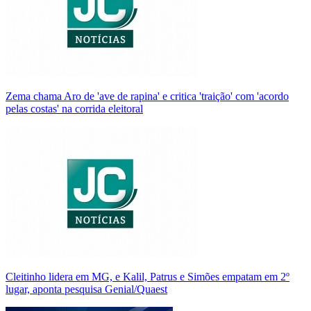
Zema chama Aro de 'ave de rapina' e critica 'traição' com 'acordo
pelas costas' na corrida eleitoral
Cleitinho lidera em MG, e Kalil, Patrus e Simões empatam em 2º
lugar, aponta pesquisa Genial/Quaest