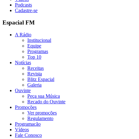
Podcasts
Cadastre-se
Espacial FM
A Rádio
Institucional
Equipe
Programas
Top 10
Notícias
Receitas
Revista
Blitz Espacial
Galeria
Ouvinte
Peça sua Música
Recado do Ouvinte
Promoções
Ver promoções
Regulamento
Programação
Vídeos
Fale Conosco