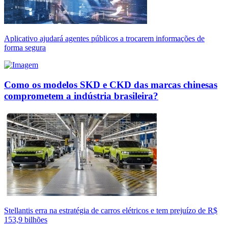
Aplicativo ajudará agentes públicos a trocarem informações de
forma segura
Como os modelos SKD e CKD das marcas chinesas
comprometem a indústria brasileira?
Stellantis erra na estratégia de carros elétricos e tem prejuízo de R$
153,9 bilhões