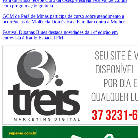
Pará de Minas recebe Coro da Osesp e estreia Festival de Corais
com programação gratuita
GCM de Pará de Minas participa de curso sobre atendimento a
ocorrências de Violência Doméstica e Familiar contra a Mulher
Festival Dipanas Blues destaca novidades da 14ª edição em
entrevista à Rádio Espacial FM