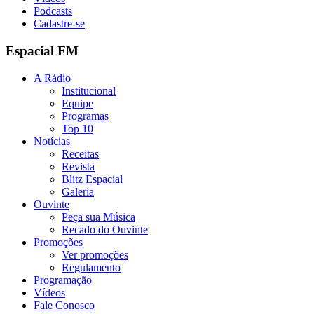
Podcasts
Cadastre-se
Espacial FM
A Rádio
Institucional
Equipe
Programas
Top 10
Notícias
Receitas
Revista
Blitz Espacial
Galeria
Ouvinte
Peça sua Música
Recado do Ouvinte
Promoções
Ver promoções
Regulamento
Programação
Vídeos
Fale Conosco