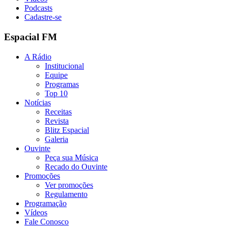
Podcasts
Cadastre-se
Espacial FM
A Rádio
Institucional
Equipe
Programas
Top 10
Notícias
Receitas
Revista
Blitz Espacial
Galeria
Ouvinte
Peça sua Música
Recado do Ouvinte
Promoções
Ver promoções
Regulamento
Programação
Vídeos
Fale Conosco