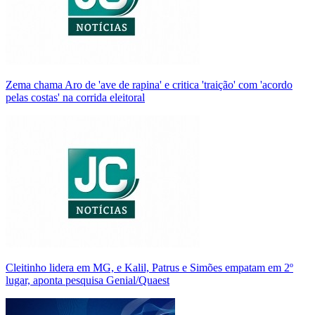
Zema chama Aro de 'ave de rapina' e critica 'traição' com 'acordo
pelas costas' na corrida eleitoral
Cleitinho lidera em MG, e Kalil, Patrus e Simões empatam em 2º
lugar, aponta pesquisa Genial/Quaest