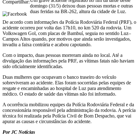
Um grave acidente registrado no fim da tarde desse
Compartilhar:
domingo (31/5) deixou duas pessoas mortas e outras
duas feridas na BR-262, altura da cidade de Luz.
De acordo com informações da Polícia Rodoviária Federal (PRF), o
acidente ocorreu por volta das 17h10, no km 520 da rodovia. Um
Volkswagen Gol, com placas de Bambuí, seguia no sentido Luz–
Campos Altos quando, por motivos que ainda serão investigados,
invadiu a faixa contrária e acabou capotando.
Com o impacto, duas pessoas morreram ainda no local. Até a
divulgação das informações pela PRF, as vítimas fatais não haviam
sido oficialmente identificadas.
Duas mulheres que ocupavam o banco traseiro do veículo
sobreviveram ao acidente. Elas foram socorridas pelas equipes de
resgate e encaminhadas ao hospital de Luz para atendimento
médico. O estado de saúde das vítimas não foi informado.
A ocorrência mobilizou equipes da Polícia Rodoviária Federal e da
concessionária responsável pela administração da rodovia. A perícia
técnica foi realizada pela Polícia Civil de Bom Despacho, que vai
apurar as causas e circunstâncias do acidente.
Por JC Notícias