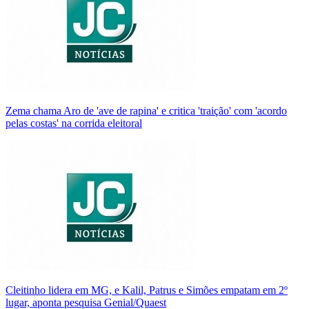
Zema chama Aro de 'ave de rapina' e critica 'traição' com 'acordo
pelas costas' na corrida eleitoral
Cleitinho lidera em MG, e Kalil, Patrus e Simões empatam em 2º
lugar, aponta pesquisa Genial/Quaest