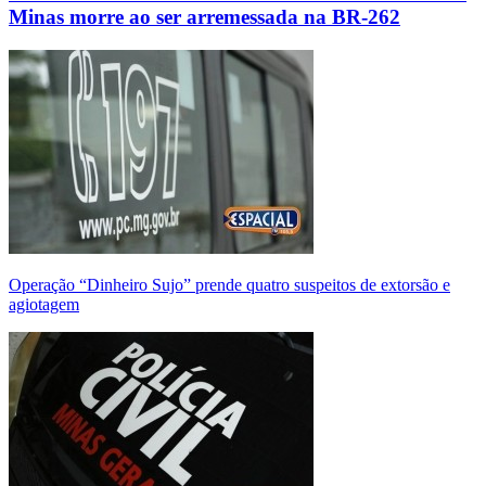
Minas morre ao ser arremessada na BR-262
Operação “Dinheiro Sujo” prende quatro suspeitos de extorsão e
agiotagem