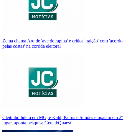
Zema chama Aro de 'ave de rapina' e critica 'traição' com 'acordo
pelas costas' na corrida eleitoral
Cleitinho lidera em MG, e Kalil, Patrus e Simões empatam em 2º
lugar, aponta pesquisa Genial/Quaest