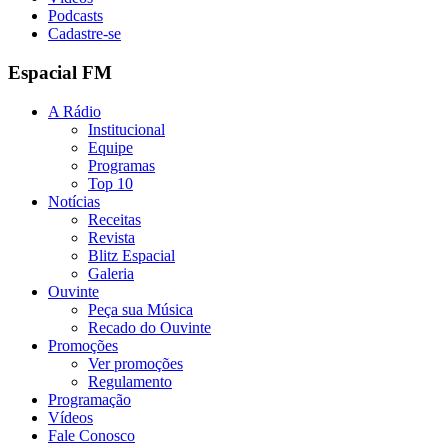
Podcasts
Cadastre-se
Espacial FM
A Rádio
Institucional
Equipe
Programas
Top 10
Notícias
Receitas
Revista
Blitz Espacial
Galeria
Ouvinte
Peça sua Música
Recado do Ouvinte
Promoções
Ver promoções
Regulamento
Programação
Vídeos
Fale Conosco