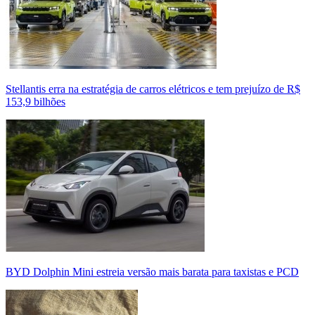
Stellantis erra na estratégia de carros elétricos e tem prejuízo de R$
153,9 bilhões
BYD Dolphin Mini estreia versão mais barata para taxistas e PCD