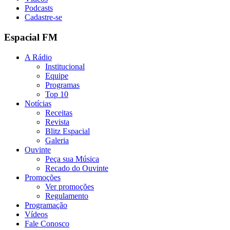
Podcasts
Cadastre-se
Espacial FM
A Rádio
Institucional
Equipe
Programas
Top 10
Notícias
Receitas
Revista
Blitz Espacial
Galeria
Ouvinte
Peça sua Música
Recado do Ouvinte
Promoções
Ver promoções
Regulamento
Programação
Vídeos
Fale Conosco