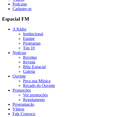
Podcasts
Cadastre-se
Espacial FM
A Rádio
Institucional
Equipe
Programas
Top 10
Notícias
Receitas
Revista
Blitz Espacial
Galeria
Ouvinte
Peça sua Música
Recado do Ouvinte
Promoções
Ver promoções
Regulamento
Programação
Vídeos
Fale Conosco