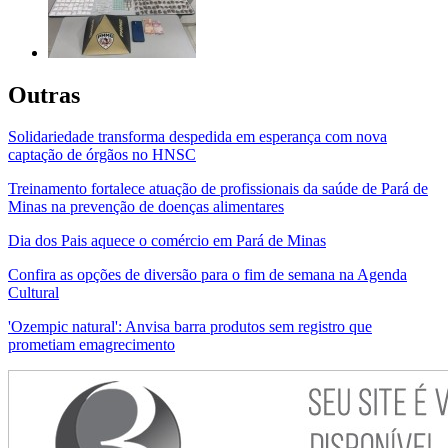
Outras
Solidariedade transforma despedida em esperança com nova
captação de órgãos no HNSC
Treinamento fortalece atuação de profissionais da saúde de Pará de
Minas na prevenção de doenças alimentares
Dia dos Pais aquece o comércio em Pará de Minas
Confira as opções de diversão para o fim de semana na Agenda
Cultural
'Ozempic natural': Anvisa barra produtos sem registro que
prometiam emagrecimento