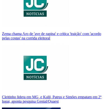
Zema chama Aro de 'ave de rapina' e critica 'traição' com 'acordo
pelas costas' na corrida eleitoral
Cleitinho lidera em MG, e Kalil, Patrus e Simões empatam em 2º
lugar, aponta pesquisa Genial/Quaest