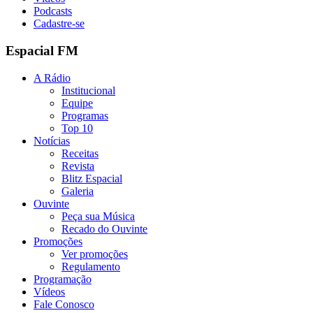
Podcasts
Cadastre-se
Espacial FM
A Rádio
Institucional
Equipe
Programas
Top 10
Notícias
Receitas
Revista
Blitz Espacial
Galeria
Ouvinte
Peça sua Música
Recado do Ouvinte
Promoções
Ver promoções
Regulamento
Programação
Vídeos
Fale Conosco