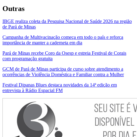
Outras
IBGE realiza coleta da Pesquisa Nacional de Saúde 2026 na região
de Pará de Minas
Campanha de Multivacinação começa em todo o país e reforça
importância de manter a caderneta em dia
Pará de Minas recebe Coro da Osesp e estreia Festival de Corais
com programação gratuita
GCM de Pará de Minas participa de curso sobre atendimento a
ocorrências de Violência Doméstica e Familiar contra a Mulher
Festival Dipanas Blues destaca novidades da 14ª edição em
entrevista à Rádio Espacial FM