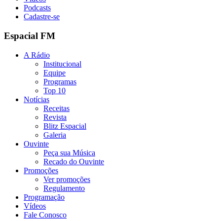
Podcasts
Cadastre-se
Espacial FM
A Rádio
Institucional
Equipe
Programas
Top 10
Notícias
Receitas
Revista
Blitz Espacial
Galeria
Ouvinte
Peça sua Música
Recado do Ouvinte
Promoções
Ver promoções
Regulamento
Programação
Vídeos
Fale Conosco