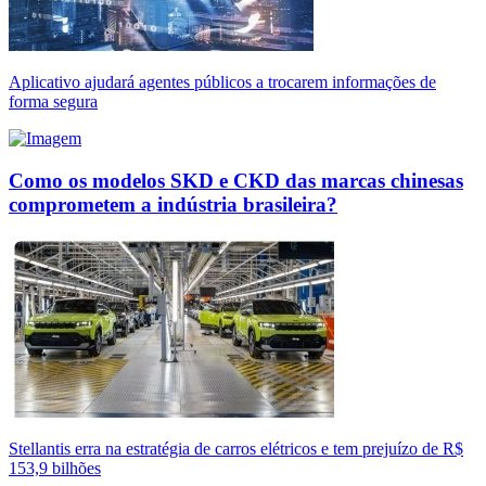
Aplicativo ajudará agentes públicos a trocarem informações de
forma segura
Como os modelos SKD e CKD das marcas chinesas
comprometem a indústria brasileira?
Stellantis erra na estratégia de carros elétricos e tem prejuízo de R$
153,9 bilhões