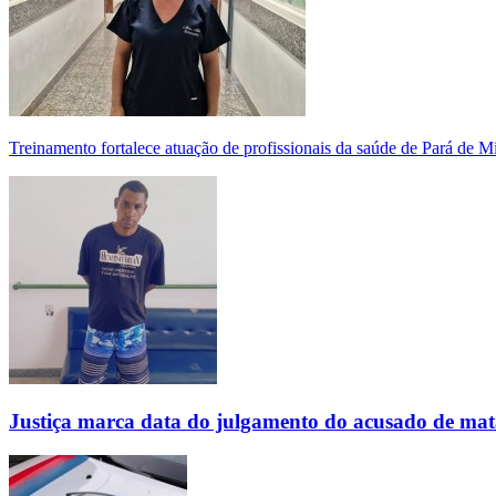
Treinamento fortalece atuação de profissionais da saúde de Pará de 
Justiça marca data do julgamento do acusado de mat