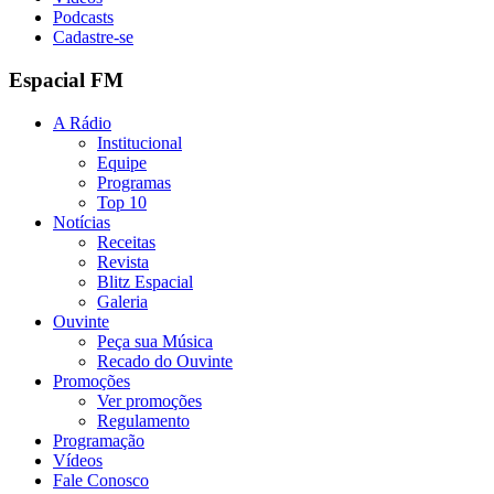
Podcasts
Cadastre-se
Espacial FM
A Rádio
Institucional
Equipe
Programas
Top 10
Notícias
Receitas
Revista
Blitz Espacial
Galeria
Ouvinte
Peça sua Música
Recado do Ouvinte
Promoções
Ver promoções
Regulamento
Programação
Vídeos
Fale Conosco