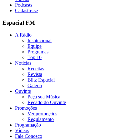
Podcasts
Cadastre-se
Espacial FM
A Rádio
Institucional
Equipe
Programas
Top 10
Notícias
Receitas
Revista
Blitz Espacial
Galeria
Ouvinte
Peça sua Música
Recado do Ouvinte
Promoções
Ver promoções
Regulamento
Programação
Vídeos
Fale Conosco