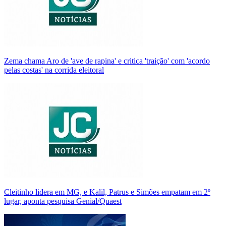
Zema chama Aro de 'ave de rapina' e critica 'traição' com 'acordo
pelas costas' na corrida eleitoral
Cleitinho lidera em MG, e Kalil, Patrus e Simões empatam em 2º
lugar, aponta pesquisa Genial/Quaest