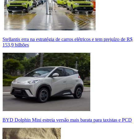
Stellantis erra na estratégia de carros elétricos e tem prejuízo de R$
153,9 bilhões
BYD Dolphin Mini estreia versão mais barata para taxistas e PCD