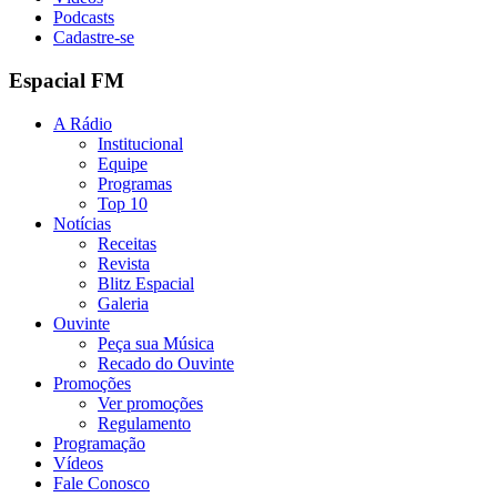
Podcasts
Cadastre-se
Espacial FM
A Rádio
Institucional
Equipe
Programas
Top 10
Notícias
Receitas
Revista
Blitz Espacial
Galeria
Ouvinte
Peça sua Música
Recado do Ouvinte
Promoções
Ver promoções
Regulamento
Programação
Vídeos
Fale Conosco