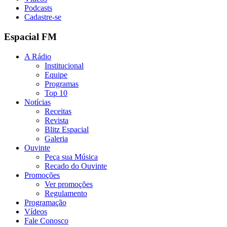
Podcasts
Cadastre-se
Espacial FM
A Rádio
Institucional
Equipe
Programas
Top 10
Notícias
Receitas
Revista
Blitz Espacial
Galeria
Ouvinte
Peça sua Música
Recado do Ouvinte
Promoções
Ver promoções
Regulamento
Programação
Vídeos
Fale Conosco