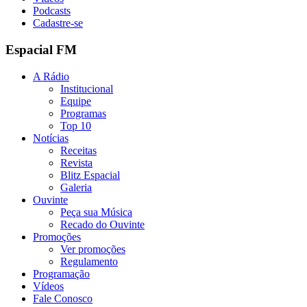
Podcasts
Cadastre-se
Espacial FM
A Rádio
Institucional
Equipe
Programas
Top 10
Notícias
Receitas
Revista
Blitz Espacial
Galeria
Ouvinte
Peça sua Música
Recado do Ouvinte
Promoções
Ver promoções
Regulamento
Programação
Vídeos
Fale Conosco