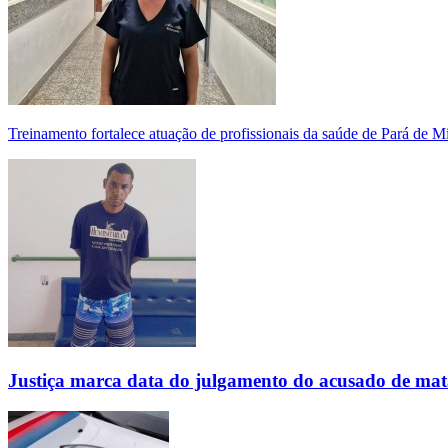
Treinamento fortalece atuação de profissionais da saúde de Pará de 
Justiça marca data do julgamento do acusado de mat