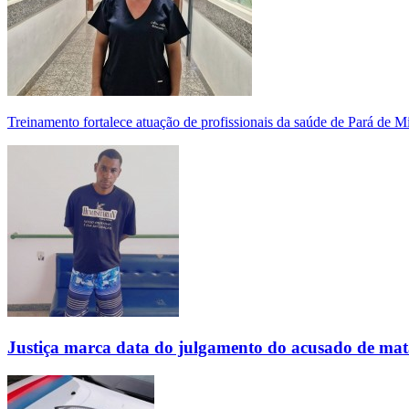
Treinamento fortalece atuação de profissionais da saúde de Pará de 
Justiça marca data do julgamento do acusado de mat