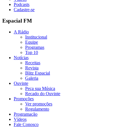
Podcasts
Cadastre-se
Espacial FM
A Rádio
Institucional
Equipe
Programas
Top 10
Notícias
Receitas
Revista
Blitz Espacial
Galeria
Ouvinte
Peça sua Música
Recado do Ouvinte
Promoções
Ver promoções
Regulamento
Programação
Vídeos
Fale Conosco