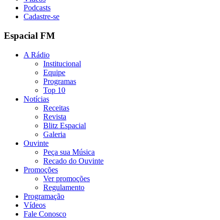
Podcasts
Cadastre-se
Espacial FM
A Rádio
Institucional
Equipe
Programas
Top 10
Notícias
Receitas
Revista
Blitz Espacial
Galeria
Ouvinte
Peça sua Música
Recado do Ouvinte
Promoções
Ver promoções
Regulamento
Programação
Vídeos
Fale Conosco