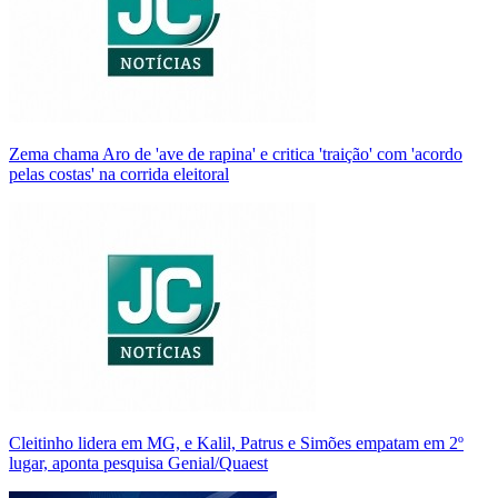
Zema chama Aro de 'ave de rapina' e critica 'traição' com 'acordo
pelas costas' na corrida eleitoral
Cleitinho lidera em MG, e Kalil, Patrus e Simões empatam em 2º
lugar, aponta pesquisa Genial/Quaest