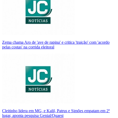
Zema chama Aro de 'ave de rapina' e critica 'traição' com 'acordo
pelas costas' na corrida eleitoral
Cleitinho lidera em MG, e Kalil, Patrus e Simões empatam em 2º
lugar, aponta pesquisa Genial/Quaest