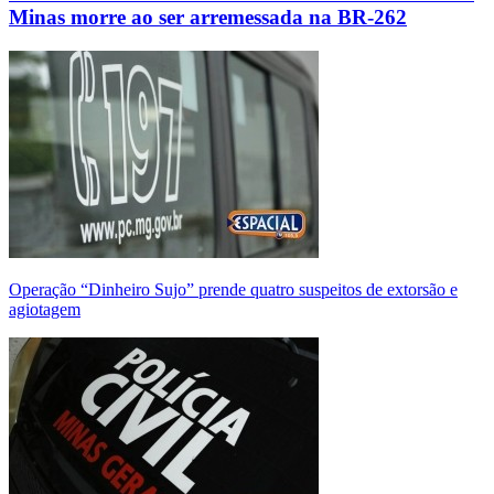
Minas morre ao ser arremessada na BR-262
Operação “Dinheiro Sujo” prende quatro suspeitos de extorsão e
agiotagem