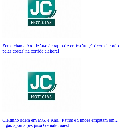
Zema chama Aro de 'ave de rapina' e critica 'traição' com 'acordo
pelas costas' na corrida eleitoral
Cleitinho lidera em MG, e Kalil, Patrus e Simões empatam em 2º
lugar, aponta pesquisa Genial/Quaest