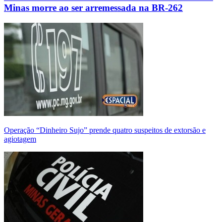
Minas morre ao ser arremessada na BR-262
Operação “Dinheiro Sujo” prende quatro suspeitos de extorsão e
agiotagem