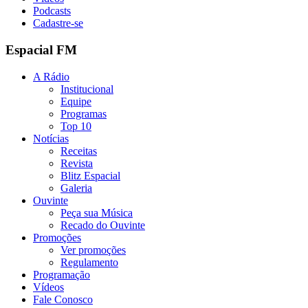
Podcasts
Cadastre-se
Espacial FM
A Rádio
Institucional
Equipe
Programas
Top 10
Notícias
Receitas
Revista
Blitz Espacial
Galeria
Ouvinte
Peça sua Música
Recado do Ouvinte
Promoções
Ver promoções
Regulamento
Programação
Vídeos
Fale Conosco