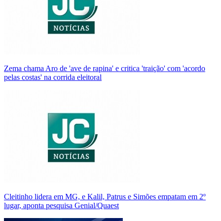
Zema chama Aro de 'ave de rapina' e critica 'traição' com 'acordo
pelas costas' na corrida eleitoral
Cleitinho lidera em MG, e Kalil, Patrus e Simões empatam em 2º
lugar, aponta pesquisa Genial/Quaest