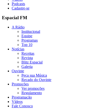
Podcasts
Cadastre-se
Espacial FM
A Rádio
Institucional
Equipe
Programas
Top 10
Notícias
Receitas
Revista
Blitz Espacial
Galeria
Ouvinte
Peça sua Música
Recado do Ouvinte
Promoções
Ver promoções
Regulamento
Programação
Vídeos
Fale Conosco