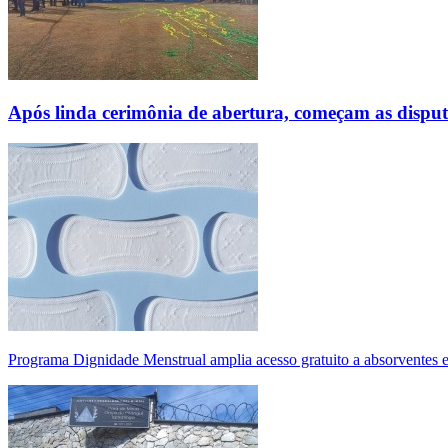
Após linda cerimônia de abertura, começam as disp
Programa Dignidade Menstrual amplia acesso gratuito a absorventes 