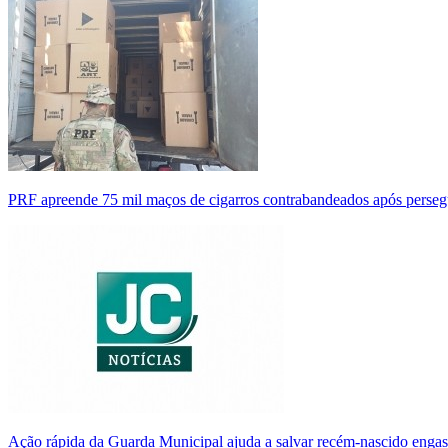
PRF apreende 75 mil maços de cigarros contrabandeados após perse
Ação rápida da Guarda Municipal ajuda a salvar recém-nascido enga